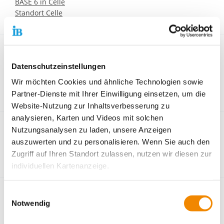
BASE 6 in Celle
Standort Celle
Gummersbach
Datenschutzeinstellungen
Base 2 Gummersbach
Base 6 Gummersbach
Wir möchten Cookies und ähnliche Technologien sowie
Bewerbungsmanagement (BM) - Gummersbach
Partner-Dienste mit Ihrer Einwilligung einsetzen, um die
Website-Nutzung zur Inhaltsverbesserung zu
analysieren, Karten und Videos mit solchen
Moers
Nutzungsanalysen zu laden, unsere Anzeigen
auszuwerten und zu personalisieren. Wenn Sie auch den
Individuelle ganzheitliche Betreuung nach § 16 k -
Zugriff auf Ihren Standort zulassen, nutzen wir diesen zur
Bullermannshof
individuellen Kartenanzeige.
Soweit es für diese Zwecke erforderlich ist, erhalten
Osnabrück
Einwilligungsauswahl
unsere Partner Daten wie Ihre IP-Adresse und
Notwendig
Perspektive Ausbildung +
verarbeiten diese zusammen mit Daten von anderen