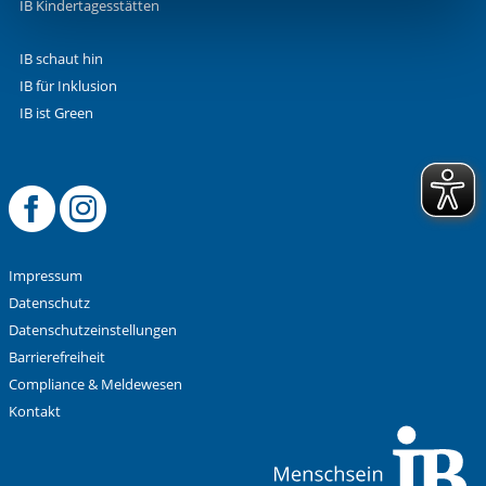
IB Kindertagesstätten
Funktionen sind. Diese Cookies setzen wir aufgrund
berechtigter Interessen und daher unabhängig von einer
IB schaut hin
Einwilligung.
IB für Inklusion
IB ist Green
Offizielle Facebook
Offizielle Instag
Impressum
Datenschutz
Datenschutzeinstellungen
Barrierefreiheit
Compliance & Meldewesen
Kontakt