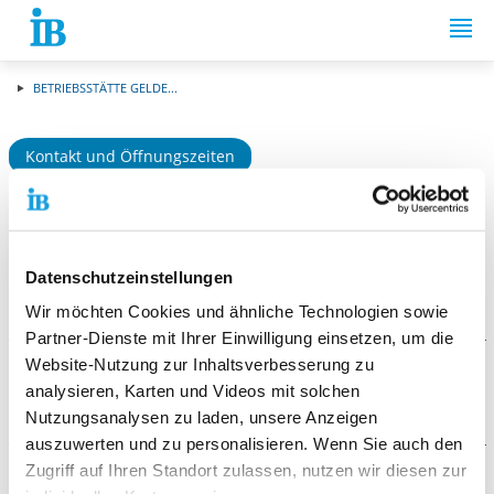
Springe zum Inhalt
BETRIEBSSTÄTTE GELDE...
Kontakt und Öffnungszeiten
Betriebsstätte Geldern -
Issumer Straße
Datenschutzeinstellungen
Wir möchten Cookies und ähnliche Technologien sowie
Partner-Dienste mit Ihrer Einwilligung einsetzen, um die
Website-Nutzung zur Inhaltsverbesserung zu
Weitere Angebote
analysieren, Karten und Videos mit solchen
Nutzungsanalysen zu laden, unsere Anzeigen
Reha koop - Geldern
auszuwerten und zu personalisieren. Wenn Sie auch den
Individuelle ganzheitliche Betreuung nach § 16 k - Kleve,
Zugriff auf Ihren Standort zulassen, nutzen wir diesen zur
Goch, Geldern
Kontaktformular