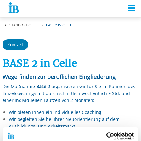
Springe zum Inhalt
STANDORT CELLE
BASE 2 IN CELLE
Kontakt
BASE 2 in Celle
Wege finden zur beruflichen Eingliederung
Die Maßnahme
Base 2
organisieren wir für Sie im Rahmen des
Einzelcoachings mit durchschnittlich wöchentlich 9 Std. und
einer individuellen Laufzeit von 2 Monaten:
Wir bieten Ihnen ein individuelles Coaching.
Wir begleiten Sie bei Ihrer Neuorientierung auf dem
Ausbildungs- und Arbeitsmarkt.
Wir suchen gemeinsam nach Lösungsansätzen.
Wir unterstützen Sie bei der Zielfindung.