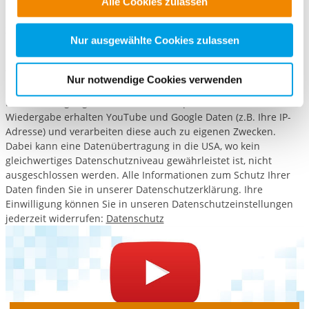
Alle Cookies zulassen
alle Cookie-Kategorien auswählen. Sie können mittels
nachfolgender Buttons über Ihre Einwilligung für diese
Zum Aktivieren der Videowiedergabe müssen Sie auf den Link
Zwecke entscheiden und Ihre erteilte Einwilligung stets
Nur ausgewählte Cookies zulassen
unten klicken. Im anschließend geöffneten Fenster können Sie
für die Zukunft widerrufen. Bitte beachten Sie: Ihre
"Marketing"-Tools von YouTube zulassen. Diese Tools setzen
etwaige Einwilligung erstreckt sich nicht auf notwendige
YouTube und Google bei jeder Wiedergabe von Videos ein, ohne
Nur notwendige Cookies verwenden
dass wir das deaktivieren können. Daher können wir erst mit
Cookies, die erforderlich zur Bereitstellung der von Ihnen
Ihrer Einwilligung dazu die Videos abspielen. Bei der
aufgerufenen und somit gewünschten Website-
Wiedergabe erhalten YouTube und Google Daten (z.B. Ihre IP-
Funktionen sind. Diese Cookies setzen wir aufgrund
Adresse) und verarbeiten diese auch zu eigenen Zwecken.
berechtigter Interessen und daher unabhängig von einer
Dabei kann eine Datenübertragung in die USA, wo kein
Einwilligung.
gleichwertiges Datenschutzniveau gewährleistet ist, nicht
ausgeschlossen werden. Alle Informationen zum Schutz Ihrer
Daten finden Sie in unserer Datenschutzerklärung. Ihre
Einwilligung können Sie in unseren Datenschutzeinstellungen
jederzeit widerrufen:
Datenschutz