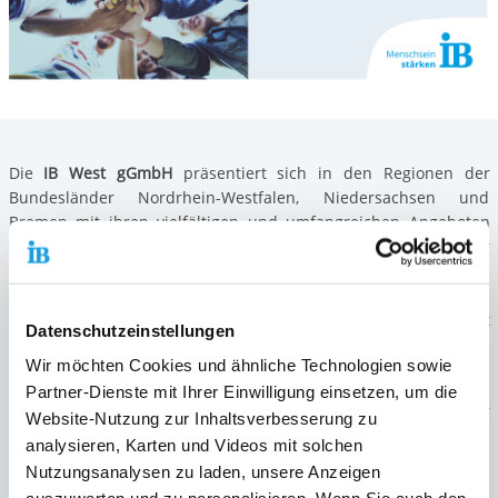
Die
IB West gGmbH
präsentiert sich in den Regionen der
Bundesländer Nordrhein-Westfalen, Niedersachsen und
Bremen mit ihren vielfältigen und umfangreichen Angeboten
als verlässlicher Partner in der sozialen Arbeit und der
beruflichen Aus- und Weiterbildung. In Nordrhein-Westfalen
arbeitet der IB mit NRW Süd und NRW Nord in zwei Regionen.
In Niedersachsen/Bremen ist der IB ebenfalls mit
Datenschutzeinstellungen
Niedersachsen Nord/Bremen und Niedersachsen Süd in zwei
Wir möchten Cookies und ähnliche Technologien sowie
Regionen vertreten.
Partner-Dienste mit Ihrer Einwilligung einsetzen, um die
Der Sitz der Geschäftsführung und Hauptverwaltung ist an der
Website-Nutzung zur Inhaltsverbesserung zu
Schanzenstraße 41 d, 51063 Köln
.
analysieren, Karten und Videos mit solchen
Nutzungsanalysen zu laden, unsere Anzeigen