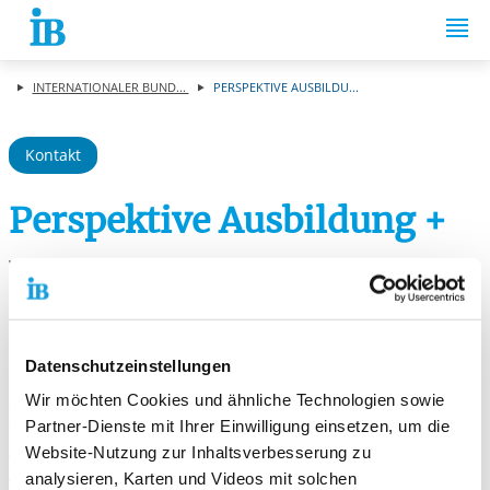
Springe zum Inhalt
INTERNATIONALER BUND...
PERSPEKTIVE AUSBILDU...
Kontakt
Perspektive Ausbildung +
Wir bieten Euch vielfältige Unterstützungsangebote bei der
Suche nach einem geeigneten Ausbildungsplatz an.
In der Vorbereitungsphase akquirieren wir gemeinsam mit Euch
Praktikumsplätze, damit Ihr in Eurem Wunschberuf
Datenschutzeinstellungen
»hineinschnuppern« könnt, bis zur Findung des
Wir möchten Cookies und ähnliche Technologien sowie
Ausbildungsplatzes.
Partner-Dienste mit Ihrer Einwilligung einsetzen, um die
Während der Ausbildung begleiten wir Euch und Eure
Arbeitgeber mit vielfältigen Angeboten bis zum erfolgreichen
Website-Nutzung zur Inhaltsverbesserung zu
Abschluss der Berufsausbildung.
analysieren, Karten und Videos mit solchen