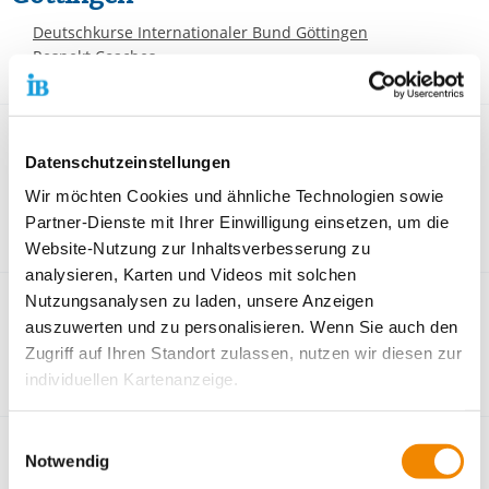
Deutschkurse Internationaler Bund Göttingen
Respekt Coaches
Kleve
Datenschutzeinstellungen
Jugendmigrationsdienst (JMD) Kreis Kleve
Wir möchten Cookies und ähnliche Technologien sowie
Respekt Coach Kleve
Partner-Dienste mit Ihrer Einwilligung einsetzen, um die
Sprache und Integration - Kreis Kleve
Website-Nutzung zur Inhaltsverbesserung zu
analysieren, Karten und Videos mit solchen
Nutzungsanalysen zu laden, unsere Anzeigen
Krefeld
auszuwerten und zu personalisieren. Wenn Sie auch den
Jugendmigrationsdienst (JMD) Krefeld
Zugriff auf Ihren Standort zulassen, nutzen wir diesen zur
Sprache und Integration - Krefeld
individuellen Kartenanzeige.
Soweit es für diese Zwecke erforderlich ist, erhalten
Einwilligungsauswahl
Köln
unsere Partner Daten wie Ihre IP-Adresse und
Notwendig
verarbeiten diese zusammen mit Daten von anderen
Individuelle ganzheitliche Betreuung nach § 16 k - Rolshover