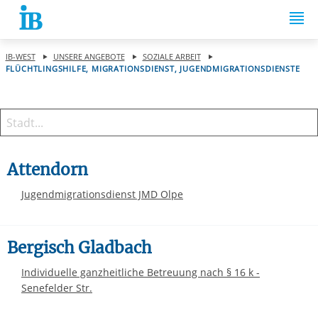
Springe zum Inhalt
IB-WEST
UNSERE ANGEBOTE
SOZIALE ARBEIT
FLÜCHTLINGSHILFE, MIGRATIONSDIENST, JUGENDMIGRATIONSDIENSTE
Attendorn
Jugendmigrationsdienst JMD Olpe
Bergisch Gladbach
Individuelle ganzheitliche Betreuung nach § 16 k -
Senefelder Str.