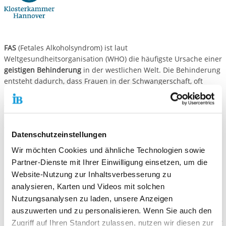
FAS
(Fetales Alkoholsyndrom) ist laut
Weltgesundheitsorganisation (WHO) die häufigste Ursache einer
geistigen Behinderung
in der westlichen Welt. Die Behinderung
entsteht dadurch, dass Frauen in der Schwangerschaft, oft
unwissentlich über die Schwangerschaft, Alkohol trinken.
Alkohol verursacht bei Ungeborenen mehr neurologische
Schäden als Heroin, Kokain und Marihuana und schon ein Glas
Alkohol kann die Entwicklung des Fötus beeinträchtigen.
Datenschutzeinstellungen
In vielen Bereichen der sozialen Arbeit sind immer wieder
Wir möchten Cookies und ähnliche Technologien sowie
betroffene Menschen
aufgetaucht, die im Alltag
große Probleme
Partner-Dienste mit Ihrer Einwilligung einsetzen, um die
hatten und sich nur schwer integrieren konnten. Alle
Website-Nutzung zur Inhaltsverbesserung zu
angebotenen Hilfen in den verschiedenen Bereichen haben
analysieren, Karten und Videos mit solchen
nicht gegriffen. Zunehmend wurde klar, dass Betroffene mit FAS
Nutzungsanalysen zu laden, unsere Anzeigen
alternative Formen
der Unterstützung benötigen.
auszuwerten und zu personalisieren. Wenn Sie auch den
Um diesen Menschen, egal welcher Altersgruppe sie angehören,
Zugriff auf Ihren Standort zulassen, nutzen wir diesen zur