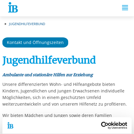
Springe zum Inhalt
JUGENDHILFEVERBUND
Kontakt und Öffnungszeiten
Jugendhilfeverbund
Ambulante und stationäre Hilfen zur Erziehung
Unsere differenzierten Wohn- und Hilfeangebote bieten
Kindern, Jugendlichen und jungen Erwachsenen individuelle
Möglichkeiten, sich in einem geschützten Umfeld
weiterzuentwickeln und von unserem Hilfenetz zu profitieren.
Wir bieten Mädchen und Jungen sowie deren Familien
Unterstützung, Beratung, Begleitung und Orientierung, um
ihren persönlichen Weg zu einem selbstbestimmten Leben zu