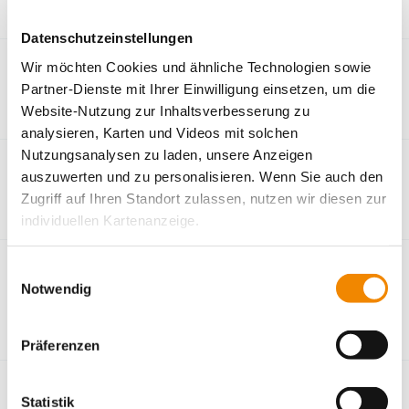
Datenschutzeinstellungen
Geldern
Wir möchten Cookies und ähnliche Technologien sowie
Partner-Dienste mit Ihrer Einwilligung einsetzen, um die
Reha koop - Geldern
Website-Nutzung zur Inhaltsverbesserung zu
analysieren, Karten und Videos mit solchen
Nutzungsanalysen zu laden, unsere Anzeigen
Kleve
auszuwerten und zu personalisieren. Wenn Sie auch den
Zugriff auf Ihren Standort zulassen, nutzen wir diesen zur
Reha koop - Kleve
individuellen Kartenanzeige.
Köln
Soweit es für diese Zwecke erforderlich ist, erhalten
Einwilligungsauswahl
unsere Partner Daten wie Ihre IP-Adresse und
Notwendig
Arbeitsprojekt Köln - Bocklemünd
verarbeiten diese zusammen mit Daten von anderen
Friseur- und Kosmetikfachschule Köln
Websites. Die Partner erkennen mitunter auch, wenn Sie
Präferenzen
zum Website-Besuch verschiedene Geräte verwenden,
und verknüpfen die Daten geräteübergreifend. Dabei
Rheine
kann die Datenübertragung in Drittländer (insb. die USA)
Statistik