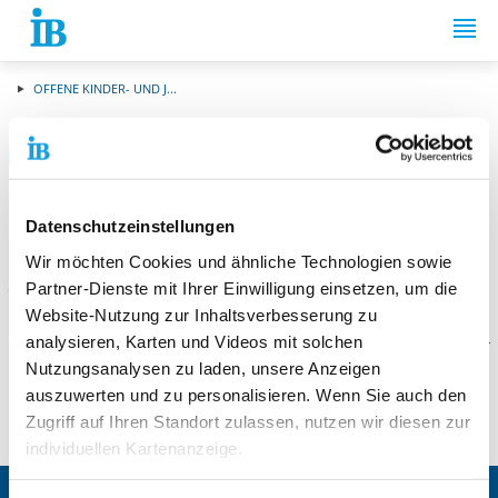
Springe zum Inhalt
OFFENE KINDER- UND J...
Kontakt und Öffnungszeiten
Offene Kinder- und
Datenschutzeinstellungen
Jugendarbeit Flüren
Wir möchten Cookies und ähnliche Technologien sowie
Partner-Dienste mit Ihrer Einwilligung einsetzen, um die
Website-Nutzung zur Inhaltsverbesserung zu
analysieren, Karten und Videos mit solchen
Nutzungsanalysen zu laden, unsere Anzeigen
Weitere Angebote
auszuwerten und zu personalisieren. Wenn Sie auch den
Zugriff auf Ihren Standort zulassen, nutzen wir diesen zur
Offene Kinder und Jugendarbeit Flüren
individuellen Kartenanzeige.