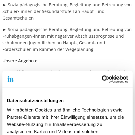
► Sozialpädagogische Beratung, Begleitung und Betreuung von
Schüler/-innen der Sekundarstufe I an Haupt- und
Gesamtschulen
► Sozialpädagogische Beratung, Begleitung und Betreuung von
Frühabgänger/-innen mit negativer Abschlussprognose und
schulmüden Jugendlichen an Haupt-, Gesamt- und
Förderschulen im Rahmen der Wegeplanung
Unsere Angebote:
● Einzelfallberatung und Bildungsveranstaltungen für Schüler/-
innen der Sekundarstufe I an Haupt-, Gesamt- und
Realschulen.
- Lösungsorientierte Beratung durch eine Psychologin;
Kompetenzchecks auf der Basis psychologischer Tests und
Datenschutzeinstellungen
Assessmentcenter
Wir möchten Cookies und ähnliche Technologien sowie
● Unterstützung bei der Suche von Arbeits-, Ausbildungs- und
Partner-Dienste mit Ihrer Einwilligung einsetzen, um die
Praktikumsplätzen sowie Begleitung der Jugendlichen während
Website-Nutzung zur Inhaltsverbesserung zu
des Praktikums
analysieren, Karten und Videos mit solchen