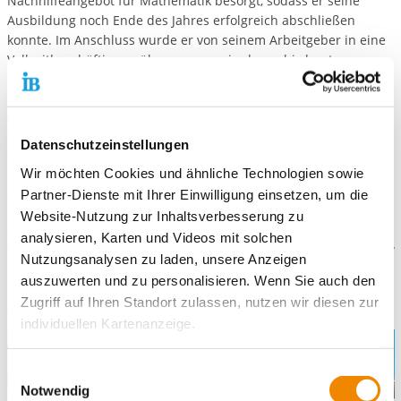
Nachhilfeangebot für Mathematik besorgt, sodass er seine
Ausbildung noch Ende des Jahres erfolgreich abschließen
konnte. Im Anschluss wurde er von seinem Arbeitgeber in eine
Vollzeitbeschäftigung übernommen, in der er bis heute
zufrieden tätig ist.
Aktuell hat er ein Jobangebot von einem Schweizer Hotel als
“Chef de partie“ (Bedeutung: eigener Zuständigkeitsbereich in
Datenschutzeinstellungen
der Küche) vorliegen, wie er uns vor kurzem ganz stolz
berichtete. Allerdings ist er sich noch nicht sicher, ob er es
Wir möchten Cookies und ähnliche Technologien sowie
annehmen wird, da er überlegt seine Familie aus Mali nach
Partner-Dienste mit Ihrer Einwilligung einsetzen, um die
Deutschland zu holen. Als wir ihn nach seinen Wünschen für
Website-Nutzung zur Inhaltsverbesserung zu
seine Zukunft fragten, sagte er: „Nach Profifußballer war mein
analysieren, Karten und Videos mit solchen
Wunsch Sternekoch zu werden und eine tolle Familie zu haben.“
Nutzungsanalysen zu laden, unsere Anzeigen
auszuwerten und zu personalisieren. Wenn Sie auch den
Das Team der Sprung(s)chance freut sich sehr für ihn und ist
Zugriff auf Ihren Standort zulassen, nutzen wir diesen zur
gespannt wie er sich entscheiden wird.
individuellen Kartenanzeige.
Soweit es für diese Zwecke erforderlich ist, erhalten
Einwilligungsauswahl
unsere Partner Daten wie Ihre IP-Adresse und
Notwendig