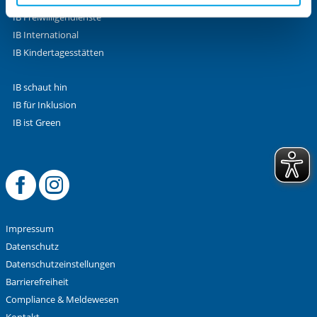
aufgerufenen und somit gewünschten Website-
IB Freiwilligendienste
Funktionen sind. Diese Cookies setzen wir aufgrund
IB International
berechtigter Interessen und daher unabhängig von einer
IB Kindertagesstätten
Einwilligung.
IB schaut hin
IB für Inklusion
IB ist Green
Offizielle Facebook
Offizielle Instag
Impressum
Datenschutz
Datenschutzeinstellungen
Barrierefreiheit
Compliance & Meldewesen