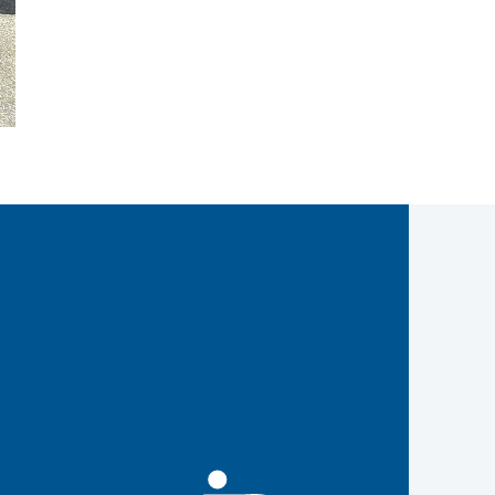
West
IB West