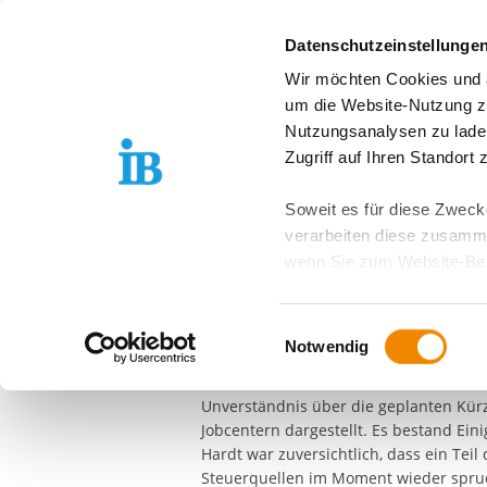
Springe zum Inhalt
Datenschutzeinstellunge
Wir möchten Cookies und ä
Unser Team
Un
um die Website-Nutzung zu
Nutzungsanalysen zu lade
IB-WEST
PRESSE & MEDIEN
JMD SOLING
Zugriff auf Ihren Standort
Mitglied des De
Soweit es für diese Zwecke
verarbeiten diese zusamme
im JMD in Solin
wenn Sie zum Website-Bes
geräteübergreifend. Dabei 
Wie schon wiederholt in der Vergange
ausgeschlossen werden. Do
Einwilligungsauswahl
Solingen, Remscheid und Teilen von W
zusätzlichen Risiken für I
Notwendig
besucht. Herr Zinken, Herr Thom, Frau
einem Zusammenschluss Beruflicher Bi
Weitere Details finden Sie
Unverständnis über die geplanten Kürz
Sie möchten, dass alle Web
Jobcentern dargestellt. Es bestand Ein
Kategorien auswählen. Sie 
Hardt war zuversichtlich, dass ein Te
Zwecke entscheiden und Ihre
Steuerquellen im Moment wieder spru