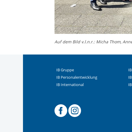
Auf dem Bild v.l.n.r.: Micha Thom, Ann
IB Gruppe
IB
IB Personalentwicklung
IB
IB International
IB
Offizielle
Offiziel