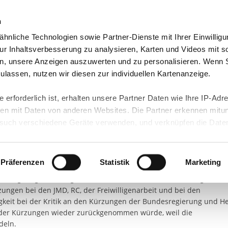
n
hnliche Technologien sowie Partner-Dienste mit Ihrer Einwilligu
sere Regionen
Unsere Angebote
Presse & Medien
r Inhaltsverbesserung zu analysieren, Karten und Videos mit s
n, unsere Anzeigen auszuwerten und zu personalisieren. Wenn 
EN
 zulassen, nutzen wir diesen zur individuellen Kartenanzeige.
utschen Bundestages Jürgen 
 erforderlich ist, erhalten unsere Partner Daten wie Ihre IP-Adr
n mit Daten von anderen Websites. Die Partner erkennen mitun
gen
uch verschiedene Geräte verwenden, und verknüpfen die Date
kann die Datenübertragung in Drittländer (insb. die USA) nicht
nheit hat uns im August der MdB der CDU für den Wahlkreis
rt ist kein der EU gleichwertiges Datenschutzniveau gewährlei
uppertal Herr Jürgen Hardt in unserer Einrichtung Am Neumarkt 5
hre Daten führen kann.
Präferenzen
Statistik
Marketing
 Fuchs vom IB und Frau Preuss aus dem Vorstand der Quallianz e.V.
ldungsträger im Bergischen Städtedreieck, haben ihre Sorgen un
 in unseren
Datenschutzhinweisen
und in unserer
Cookie-Über
ungen bei den JMD, RC, der Freiwilligenarbeit und bei den
site-Funktionen für diese Zwecke aktiviert sind, müssen Sie al
igkeit bei der Kritik an den Kürzungen der Bundesregierung und H
können mittels nachfolgender Buttons über Ihre Einwilligung für
il der Kürzungen wieder zurückgenommen würde, weil die
 erteilte Einwilligung stets für die Zukunft widerrufen. Bitte be
deln.