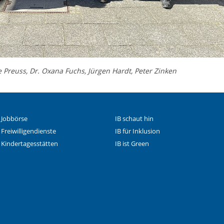
e Preuss, Dr. Oxana Fuchs, Jürgen Hardt, Peter Zinken
 Jobbörse
IB schaut hin
 Freiwilligendienste
IB für Inklusion
 Kindertagesstätten
IB ist Green
 Facebook-Seite des IB 
le Instagram-Seite des 