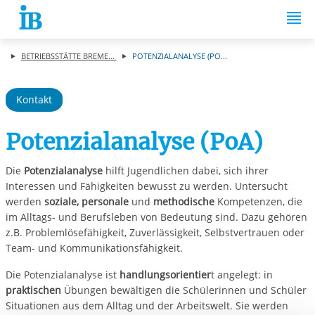
Springe zum Inhalt
BETRIEBSSTÄTTE BREME...
POTENZIALANALYSE (PO...
Kontakt
Potenzialanalyse (PoA)
Die
Potenzialanalyse
hilft Jugendlichen dabei, sich ihrer
Interessen und Fähigkeiten bewusst zu werden. Untersucht
werden
soziale, personale
und
methodische
Kompetenzen, die
im Alltags- und Berufsleben von Bedeutung sind. Dazu gehören
z.B. Problemlösefähigkeit, Zuverlässigkeit, Selbstvertrauen oder
Team- und Kommunikationsfähigkeit.
Die Potenzialanalyse ist
handlungsorientier
t angelegt: in
praktischen
Übungen bewältigen die Schülerinnen und Schüler
Situationen aus dem Alltag und der Arbeitswelt. Sie werden