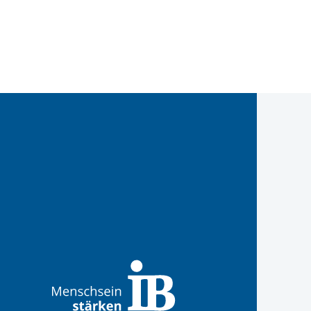
West
IB West