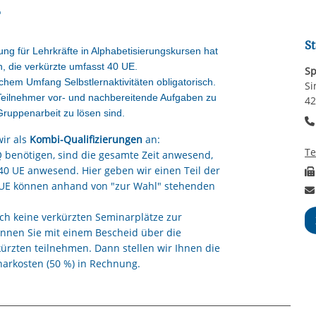
St
rung für Lehrkräfte in Alphabetisierungskursen hat
, die verkürzte umfasst 40 UE.
Sp
chem Umfang Selbstlernaktivitäten obligatorisch.
Si
 Teilnehmer vor- und nachbereitende Aufgaben zu
42
Gruppenarbeit zu lösen sind.
ir als
Kombi-Qualifizierungen
an:
T
 benötigen, sind die gesamte Zeit anwesend,
0 UE anwesend. Hier geben wir einen Teil der
n UE können anhand von "zur Wahl" stehenden
sch keine verkürzten Seminarplätze zur
önnen Sie mit einem Bescheid über die
ürzten teilnehmen. Dann stellen wir Ihnen die
rkosten (50 %) in Rechnung.