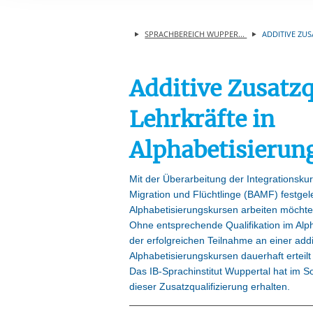
Ihre etwaige Einwilligung e
der von Ihnen aufgerufene
SPRACHBEREICH WUPPER...
ADDITIVE ZUS
aufgrund berechtigter Inte
Additive Zusatzq
Lehrkräfte in
Alphabetisierun
Mit der Überarbeitung der Integrationsk
Migration und Flüchtlinge (BAMF) festgele
Alphabetisierungskursen arbeiten möchte
Ohne entsprechende Qualifikation im Alp
der erfolgreichen Teilnahme an einer addit
Alphabetisierungskursen dauerhaft erteil
Das IB-Sprachinstitut Wuppertal hat im
dieser Zusatzqualifizierung erhalten.