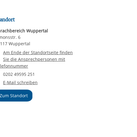
andort
rachbereich Wuppertal
monsstr. 6
117 Wuppertal
Telefonnummer
Am Ende der Standortseite finden
Sie die Ansprechpersonen mit
elefonnummer
Faxnummer
0202 49595 251
E-Mail an Sprachbereich Wuppertal
E-Mail schreiben
Zum Standort