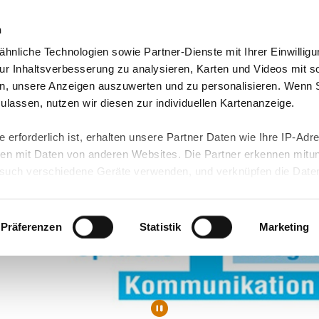
n
hnliche Technologien sowie Partner-Dienste mit Ihrer Einwilligu
sere Regionen
Unsere Angebote
Presse & Medien
r Inhaltsverbesserung zu analysieren, Karten und Videos mit s
n, unsere Anzeigen auszuwerten und zu personalisieren. Wenn 
 zulassen, nutzen wir diesen zur individuellen Kartenanzeige.
 erforderlich ist, erhalten unsere Partner Daten wie Ihre IP-Adr
n mit Daten von anderen Websites. Die Partner erkennen mitun
uch verschiedene Geräte verwenden, und verknüpfen die Date
kann die Datenübertragung in Drittländer (insb. die USA) nicht
rt ist kein der EU gleichwertiges Datenschutzniveau gewährlei
hre Daten führen kann.
Präferenzen
Statistik
Marketing
 in unseren
Datenschutzhinweisen
und in unserer
Cookie-Über
site-Funktionen für diese Zwecke aktiviert sind, müssen Sie al
können mittels nachfolgender Buttons über Ihre Einwilligung für
 erteilte Einwilligung stets für die Zukunft widerrufen. Bitte be