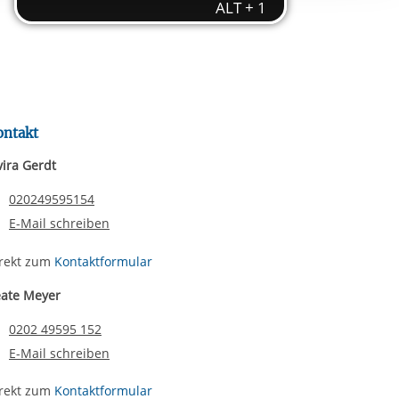
rgabe starten/stoppen
ereitstellung
es setzen wir
ontakt
vira Gerdt
Telefonnummer
020249595154
E-Mail schreiben
rekt zum
Kontaktformular
ate Meyer
Telefonnummer
0202 49595 152
E-Mail schreiben
rekt zum
Kontaktformular