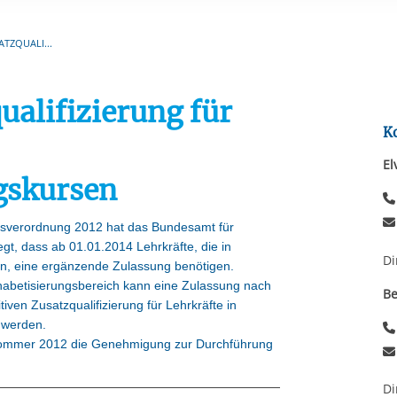
Automatische Wiede
rstreckt sich nicht auf notwendige Cookies, die erforderlich zur B
n und somit gewünschten Website-Funktionen sind. Diese Cooki
ATZQUALI...
ressen und daher unabhängig von einer Einwilligung.
ualifizierung für
K
El
gskursen
ursverordnung 2012 hat das Bundesamt für
gt, dass ab 01.01.2014 Lehrkräfte, die in
Di
n, eine ergänzende Zulassung benötigen.
habetisierungsbereich kann eine Zulassung nach
Be
iven Zusatzqualifizierung für Lehrkräfte in
t werden.
 Sommer 2012 die Genehmigung zur Durchführung
Di