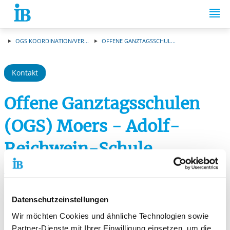
Springe zum Inhalt
OGS KOORDINATION/VER...
OFFENE GANZTAGSSCHUL...
Kontakt
Offene Ganztagsschulen
(OGS) Moers - Adolf-
Reichwein-Schule
Adolf-Reichwein-Schule
Pädagogische Betreuung
Freizeitpädagogische Arbeitsgemeinschaften
Datenschutzeinstellungen
Hausaufgabenbetreuung
Wir möchten Cookies und ähnliche Technologien sowie
Gemeinsame Mittagsmahlzeit
Partner-Dienste mit Ihrer Einwilligung einsetzen, um die