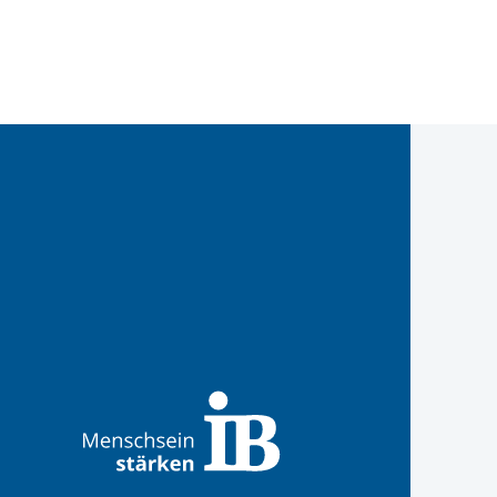
West
IB West