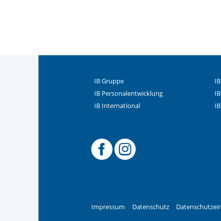
IB Gruppe
IB
IB Personalentwicklung
IB
IB International
IB
Offizielle
Offiziel
Impressum
Datenschutz
Datenschutzein