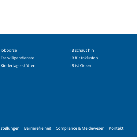
 Jobbörse
IB schaut hin
 Freiwilligendienste
IB für Inklusion
 Kindertagesstätten
IB ist Green
 Facebook-Seite des IB 
le Instagram-Seite des 
stellungen
Barrierefreiheit
Compliance & Meldewesen
Kontakt