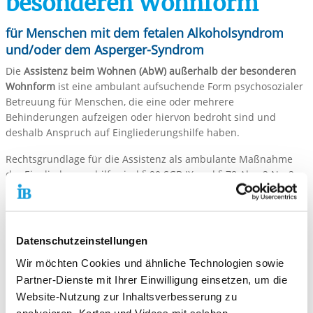
besonderen Wohnform
für Menschen mit dem fetalen Alkoholsyndrom
und/oder dem Asperger-Syndrom
Die
Assistenz beim Wohnen (AbW) außerhalb der besonderen
Wohnform
ist eine ambulant aufsuchende Form psychosozialer
Betreuung für Menschen, die eine oder mehrere
Behinderungen aufzeigen oder hiervon bedroht sind und
deshalb Anspruch auf Eingliederungshilfe haben.
Rechtsgrundlage für die Assistenz als ambulante Maßnahme
der Eingliederungshilfe sind § 90 SGB IX und § 78 Abs. 2 Nr. 2
SGB IX.
Die Finanzierung der Assistenzleistung erfolgt nach den
Richtlinien des Rahmenvertrages. Die Leistungen sind von
Datenschutzeinstellungen
Einkommen und Vermögen abhängig. Sie können auch im
Rahmen eines Privatvertrages erbracht werden (Selbstzahler).
Wir möchten Cookies und ähnliche Technologien sowie
Partner-Dienste mit Ihrer Einwilligung einsetzen, um die
Das Angebot der Assistenz beim Wohnen außerhalb der
Website-Nutzung zur Inhaltsverbesserung zu
besonderen Wohnform schließt andere Hilfen wie
analysieren, Karten und Videos mit solchen