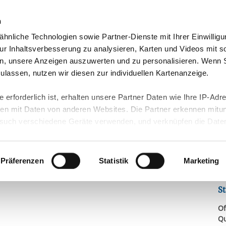
n
hnliche Technologien sowie Partner-Dienste mit Ihrer Einwilligu
sere Regionen
Unsere Angebote
Presse & Medien
r Inhaltsverbesserung zu analysieren, Karten und Videos mit s
n, unsere Anzeigen auszuwerten und zu personalisieren. Wenn 
TAGSSCHUL...
 zulassen, nutzen wir diesen zur individuellen Kartenanzeige.
schulen (OGS)
 erforderlich ist, erhalten unsere Partner Daten wie Ihre IP-Adr
n mit Daten von anderen Websites. Die Partner erkennen mitun
K
denweg
uch verschiedene Geräte verwenden, und verknüpfen die Date
O
kann die Datenübertragung in Drittländer (insb. die USA) nicht
rt ist kein der EU gleichwertiges Datenschutzniveau gewährlei
hre Daten führen kann.
Präferenzen
Statistik
Marketing
nschaften
 in unseren
Datenschutzhinweisen
und in unserer
Cookie-Über
St
site-Funktionen für diese Zwecke aktiviert sind, müssen Sie al
können mittels nachfolgender Buttons über Ihre Einwilligung für
Of
Q
 erteilte Einwilligung stets für die Zukunft widerrufen. Bitte be