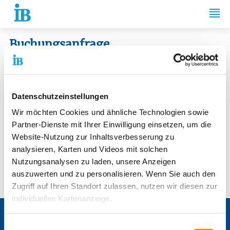
Springe zum Inhalt
Buchungsanfrage
Die mit einem Sternchen (
*
) gekennzeichneten Felder sind
Pflichtfelder.
Datenschutzeinstellungen
Wir möchten Cookies und ähnliche Technologien sowie
Ansprechpartner
Partner-Dienste mit Ihrer Einwilligung einsetzen, um die
Thomas Michalske
Website-Nutzung zur Inhaltsverbesserung zu
Nadja Zimmermann
analysieren, Karten und Videos mit solchen
Uwe Bilo
Nutzungsanalysen zu laden, unsere Anzeigen
auszuwerten und zu personalisieren. Wenn Sie auch den
E-Mail:
ib-west-kurse@ib.de
Zugriff auf Ihren Standort zulassen, nutzen wir diesen zur
individuellen Kartenanzeige.
Soweit es für diese Zwecke erforderlich ist, erhalten
IB Gruppe
Einwilligungsauswahl