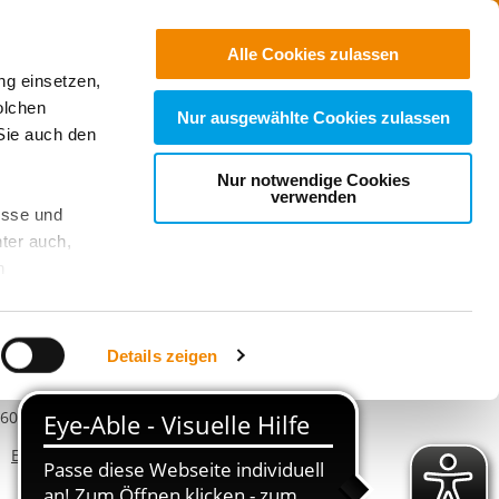
Kontakt
Suchen
Alle Cookies zulassen
ng einsetzen,
Jobs & Karriere
olchen
Nur ausgewählte Cookies zulassen
Sie auch den
Nur notwendige Cookies
verwenden
esse und
ter auch,
ontakt
n
andort
stet, was zu
eiwilligendienste Bielefeld
Details zeigen
benhof 76 (im Freizeitzentrum
aumheide)
sicht
. Wenn
609 Bielefeld
le Cookie-
Telefonnummer
E-Mail schreiben
 diese
E-Mail an Freiwilligendienste Bielefeld
achten Sie: