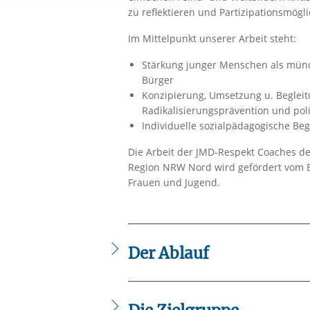
Ihre etwaige Einwilligung e
zu reflektieren und Partizipationsmögl
der von Ihnen aufgerufene
Im Mittelpunkt unserer Arbeit steht:
aufgrund berechtigter Inte
Stärkung junger Menschen als münd
Bürger
Konzipierung, Umsetzung u. Beglei
Radikalisierungsprävention und pol
Individuelle sozialpädagogische Beg
Die Arbeit der JMD-Respekt Coaches d
Region NRW Nord wird gefördert vom B
Frauen und Jugend.
Der Ablauf
Leistung
Präventive Jugendarbeit