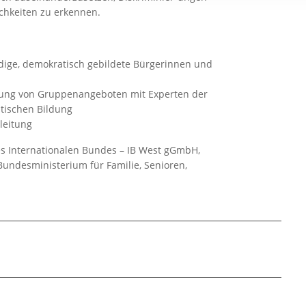
rstreckt sich nicht auf notwendige Cookies, die erforderlich zur B
ichkeiten zu erkennen.
n und somit gewünschten Website-Funktionen sind. Diese Cooki
ressen und daher unabhängig von einer Einwilligung.
ige, demokratisch gebildete Bürgerinnen und
tung von Gruppenangeboten mit Experten der
itischen Bildung
leitung
es Internationalen Bundes – IB West gGmbH,
undesministerium für Familie, Senioren,